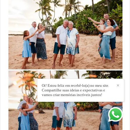
Oi! Estou feliz em recebê-lo(a) no meu site.
✕
Compartilhe suas ideias e expectativas e
vamos criar memórias incríveis juntos!