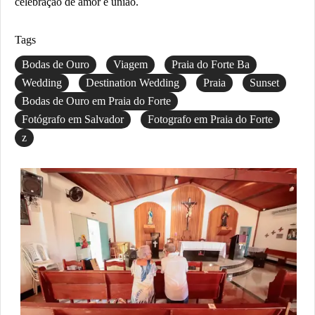
celebração de amor e união.
Tags
Bodas de Ouro
Viagem
Praia do Forte Ba
Wedding
Destination Wedding
Praia
Sunset
Bodas de Ouro em Praia do Forte
Fotógrafo em Salvador
Fotografo em Praia do Forte
z