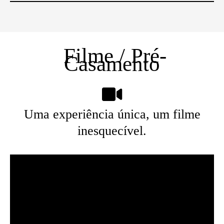
Filme / Pré-
Casamento
Uma experiência única, um filme
inesquecível.